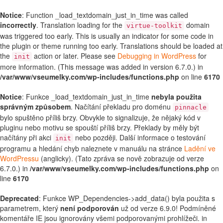
Notice
: Function _load_textdomain_just_in_time was called
incorrectly
. Translation loading for the
domain
virtue-toolkit
was triggered too early. This is usually an indicator for some code in
the plugin or theme running too early. Translations should be loaded at
the
action or later. Please see
Debugging in WordPress
for
init
more information. (This message was added in version 6.7.0.) in
/var/www/vseumelky.com/wp-includes/functions.php
on line
6170
Notice
: Funkce _load_textdomain_just_in_time
nebyla použita
správným způsobem
. Načítání překladu pro doménu
pinnacle
bylo spuštěno příliš brzy. Obvykle to signalizuje, že nějaký kód v
pluginu nebo motivu se spouští příliš brzy. Překlady by měly být
načítány při akci
nebo později. Další informace o testování
init
programu a hledání chyb naleznete v manuálu na stránce
Ladění ve
WordPressu
(anglicky). (Tato zpráva se nově zobrazuje od verze
6.7.0.) in
/var/www/vseumelky.com/wp-includes/functions.php
on
line
6170
Deprecated
: Funkce WP_Dependencies->add_data() byla použita s
parametrem, který
není podporován
už od verze 6.9.0! Podmíněné
komentáře IE jsou ignorovány všemi podporovanými prohlížeči. in