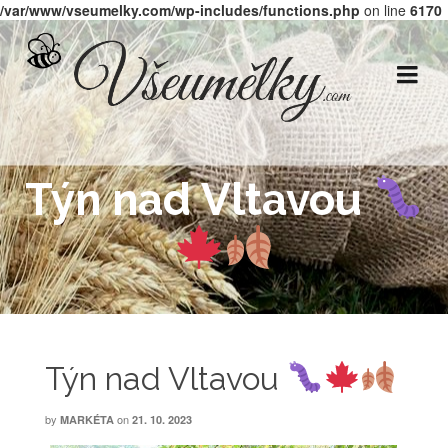
/var/www/vseumelky.com/wp-includes/functions.php
on line
6170
Týn nad Vltavou
Týn nad Vltavou
by
on
MARKÉTA
21. 10. 2023