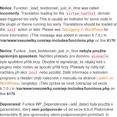
Notice
: Function _load_textdomain_just_in_time was called
incorrectly
. Translation loading for the
domain
virtue-toolkit
was triggered too early. This is usually an indicator for some code in
the plugin or theme running too early. Translations should be loaded at
the
action or later. Please see
Debugging in WordPress
for
init
more information. (This message was added in version 6.7.0.) in
/var/www/vseumelky.com/wp-includes/functions.php
on line
6170
Notice
: Funkce _load_textdomain_just_in_time
nebyla použita
správným způsobem
. Načítání překladu pro doménu
pinnacle
bylo spuštěno příliš brzy. Obvykle to signalizuje, že nějaký kód v
pluginu nebo motivu se spouští příliš brzy. Překlady by měly být
načítány při akci
nebo později. Další informace o testování
init
programu a hledání chyb naleznete v manuálu na stránce
Ladění ve
WordPressu
(anglicky). (Tato zpráva se nově zobrazuje od verze
6.7.0.) in
/var/www/vseumelky.com/wp-includes/functions.php
on
line
6170
Deprecated
: Funkce WP_Dependencies->add_data() byla použita s
parametrem, který
není podporován
už od verze 6.9.0! Podmíněné
komentáře IE jsou ignorovány všemi podporovanými prohlížeči. in