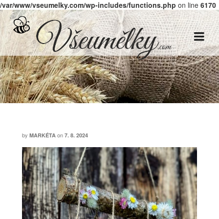
/var/www/vseumelky.com/wp-includes/functions.php
on line
6170
by
on
MARKÉTA
7. 8. 2024