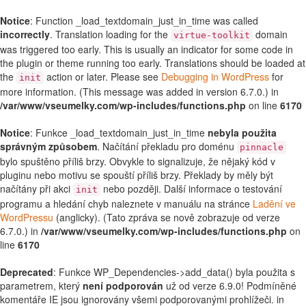
Notice
: Function _load_textdomain_just_in_time was called
incorrectly
. Translation loading for the
domain
virtue-toolkit
was triggered too early. This is usually an indicator for some code in
the plugin or theme running too early. Translations should be loaded at
the
action or later. Please see
Debugging in WordPress
for
init
more information. (This message was added in version 6.7.0.) in
/var/www/vseumelky.com/wp-includes/functions.php
on line
6170
Notice
: Funkce _load_textdomain_just_in_time
nebyla použita
správným způsobem
. Načítání překladu pro doménu
pinnacle
bylo spuštěno příliš brzy. Obvykle to signalizuje, že nějaký kód v
pluginu nebo motivu se spouští příliš brzy. Překlady by měly být
načítány při akci
nebo později. Další informace o testování
init
programu a hledání chyb naleznete v manuálu na stránce
Ladění ve
WordPressu
(anglicky). (Tato zpráva se nově zobrazuje od verze
6.7.0.) in
/var/www/vseumelky.com/wp-includes/functions.php
on
line
6170
Deprecated
: Funkce WP_Dependencies->add_data() byla použita s
parametrem, který
není podporován
už od verze 6.9.0! Podmíněné
komentáře IE jsou ignorovány všemi podporovanými prohlížeči. in